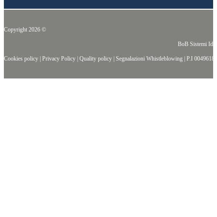
Copyright 2026 ©
BoB Sistemi Idr
Cookies policy
|
Privacy Policy
|
Quality policy
|
Segnalazioni Whistleblowing
| P.I
0049618