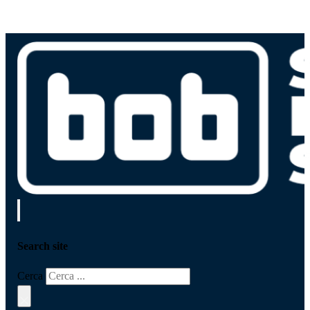
Search site
Cerca
×