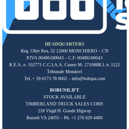
HEADQUARTERS
Reg. Oltre Rea,
32 12060
MONCHIERO – CN
P.IVA
00496180043
– C.F.
00496180043
R.E.A. n. 102771 C.C.I.A.A. Cuneo M- 271088R.I. n. 1122
Tribunale Mondovì
Tel. + 39 0173 78 0002 – info@bobspa.com
BOBUNILIFT
STOCK AVAILABLE
TIMBERLAND TRUCK SALES CORP.
218 Virgil H. Goode Higway
Bassett VA 24055 – Ph.
+1 276 629 4400