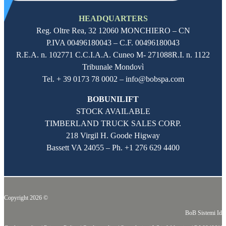
HEADQUARTERS
Reg. Oltre Rea,
32 12060
MONCHIERO – CN
P.IVA
00496180043
– C.F.
00496180043
R.E.A. n. 102771 C.C.I.A.A. Cuneo M- 271088R.I. n. 1122
Tribunale Mondovì
Tel. + 39 0173 78 0002 – info@bobspa.com
BOBUNILIFT
STOCK AVAILABLE
TIMBERLAND TRUCK SALES CORP.
218 Virgil H. Goode Higway
Bassett VA 24055 – Ph.
+1 276 629 4400
Copyright 2026 ©
BoB Sistemi Idr