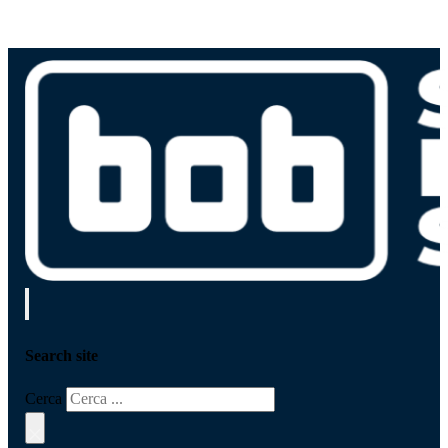
Search site
Cerca
×