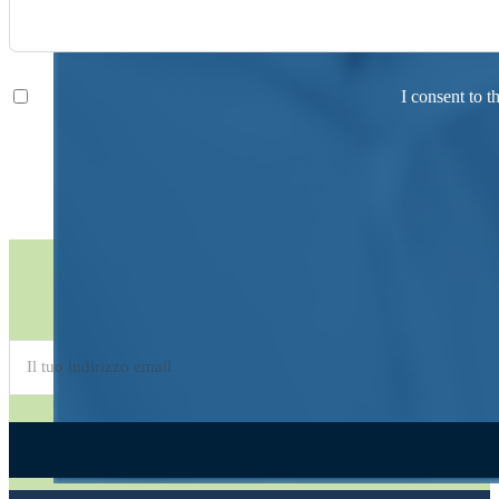
I consent to t
Abonnieren Sie den
Newsletter
Alternative: