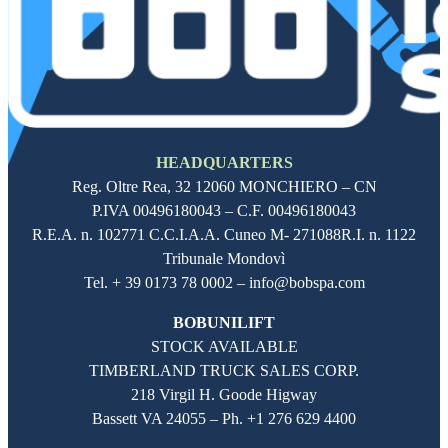
HEADQUARTERS
Reg. Oltre Rea,
32 12060
MONCHIERO – CN
P.IVA
00496180043
– C.F.
00496180043
R.E.A. n. 102771 C.C.I.A.A. Cuneo M- 271088R.I. n. 1122
Tribunale Mondovì
Tel. + 39 0173 78 0002 – info@bobspa.com
BOBUNILIFT
STOCK AVAILABLE
TIMBERLAND TRUCK SALES CORP.
218 Virgil H. Goode Higway
Bassett VA 24055 – Ph.
+1 276 629 4400