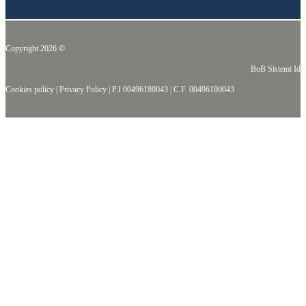
Copyright 2026 ©
BoB Sistemi Idr
Cookies policy
|
Privacy Policy
|
P.I 00496180043
|
C.F. 00496180043