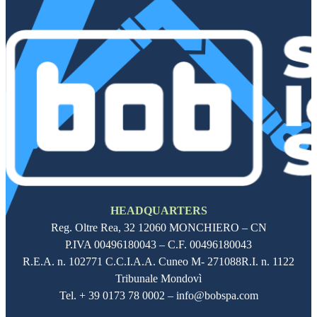
Follow me on Facebook
Follow me on X
Follow me on LinkedIn
Follow me on LinkedIn
HEADQUARTERS
Reg. Oltre Rea,
32 12060
MONCHIERO – CN
P.IVA
00496180043
– C.F.
00496180043
R.E.A. n. 102771 C.C.I.A.A. Cuneo M- 271088R.I. n. 1122
Tribunale Mondovì
Tel. + 39 0173 78 0002 – info@bobspa.com