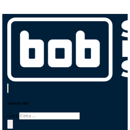
Search site
Cerca
×