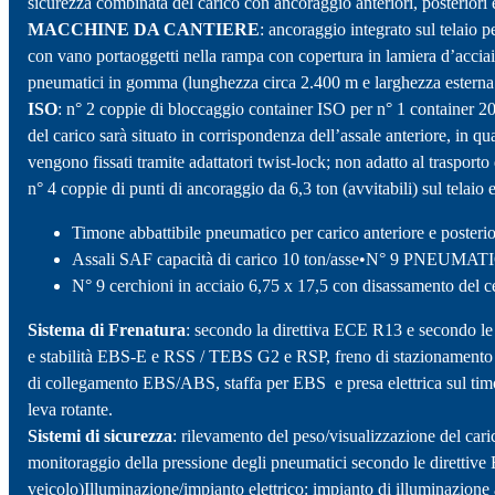
sicurezza combinata del carico con ancoraggio anteriori, posteriori e
MACCHINE DA CANTIERE
: ancoraggio integrato sul telaio pe
con vano portaoggetti nella rampa con copertura in lamiera d’acciaio
pneumatici in gomma (lunghezza circa 2.400 m e larghezza estern
ISO
: n° 2 coppie di bloccaggio container ISO per n° 1 container 20 
del carico sarà situato in corrispondenza dell’assale anteriore, in q
vengono fissati tramite adattatori twist-lock; non adatto al trasporto
n° 4 coppie di punti di ancoraggio da 6,3 ton (avvitabili) sul telaio
Timone abbattibile pneumatico per carico anteriore e pos
Assali SAF capacità di carico 10 ton/asse•N° 9 PNEUMATI
N° 9 cerchioni in acciaio 6,75 x 17,5 con disassamento del c
Sistema di Frenatura
: secondo la direttiva ECE R13 e secondo le 
e stabilità EBS-E e RSS / TEBS G2 e RSP, freno di stazionamento a m
di collegamento EBS/ABS, staffa per EBS e presa elettrica sul tim
leva rotante.
Sistemi di sicurezza
: rilevamento del peso/visualizzazione del car
monitoraggio della pressione degli pneumatici secondo le direttive 
veicolo)Illuminazione/impianto elettrico: impianto di illuminazione 