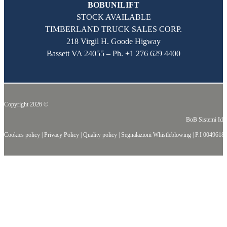
BOBUNILIFT
STOCK AVAILABLE
TIMBERLAND TRUCK SALES CORP.
218 Virgil H. Goode Higway
Bassett VA 24055 – Ph.
+1 276 629 4400
Copyright 2026 ©
BoB Sistemi Idr
Cookies policy
|
Privacy Policy
|
Quality policy
|
Segnalazioni Whistleblowing
| P.I
0049618