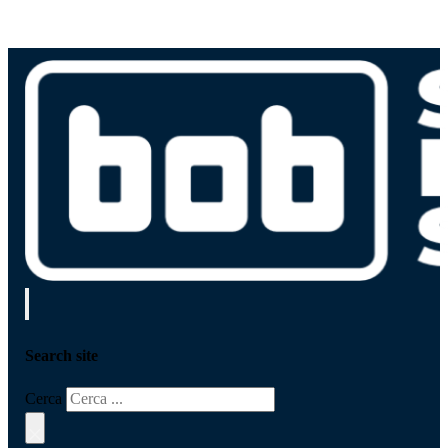
Search site
Cerca
×