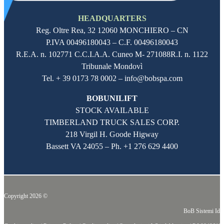
HEADQUARTERS
Reg. Oltre Rea,
32 12060
MONCHIERO – CN
P.IVA
00496180043
– C.F.
00496180043
R.E.A. n. 102771 C.C.I.A.A. Cuneo M- 271088R.I. n. 1122
Tribunale Mondovì
Tel. + 39 0173 78 0002 – info@bobspa.com
BOBUNILIFT
STOCK AVAILABLE
TIMBERLAND TRUCK SALES CORP.
218 Virgil H. Goode Higway
Bassett VA 24055 – Ph.
+1 276 629 4400
Copyright 2026 ©
BoB Sistemi Idr