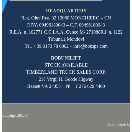
HEADQUARTERS
Reg. Oltre Rea,
32 12060
MONCHIERO – CN
P.IVA
00496180043
– C.F.
00496180043
R.E.A. n. 102771 C.C.I.A.A. Cuneo M- 271088R.I. n. 1122
Tribunale Mondovì
Tel. + 39 0173 78 0002 – info@bobspa.com
BOBUNILIFT
STOCK AVAILABLE
TIMBERLAND TRUCK SALES CORP.
218 Virgil H. Goode Higway
Bassett VA 24055 – Ph.
+1 276 629 4400
Copyright 2026 ©
BoB Sistemi Idr