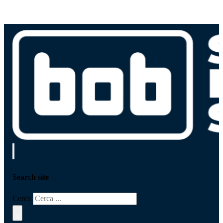
Search site
Cerca
×