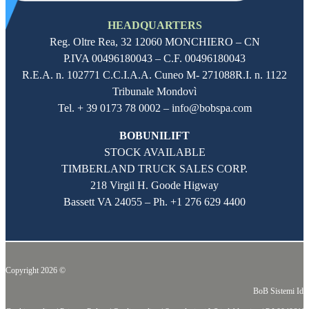
HEADQUARTERS
Reg. Oltre Rea,
32 12060
MONCHIERO – CN
P.IVA
00496180043
– C.F.
00496180043
R.E.A. n. 102771 C.C.I.A.A. Cuneo M- 271088R.I. n. 1122
Tribunale Mondovì
Tel. + 39 0173 78 0002 – info@bobspa.com
BOBUNILIFT
STOCK AVAILABLE
TIMBERLAND TRUCK SALES CORP.
218 Virgil H. Goode Higway
Bassett VA 24055 – Ph.
+1 276 629 4400
Copyright 2026 ©
BoB Sistemi Idr