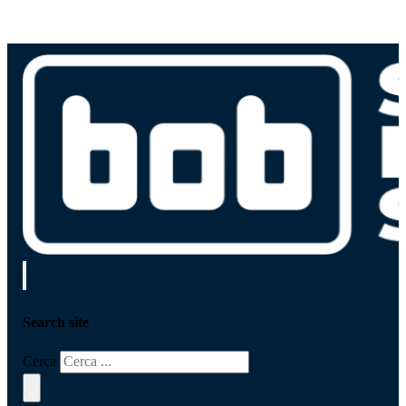
Search site
Cerca
×