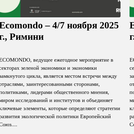
Ecomondo – 4/7 ноября 2025
г., Римини
ECOMONDO, ведущее ежегодное мероприятие в
E
секторах зеленой экономики и экономики
с
замкнутого цикла, является местом встречи между
з
отраслями, заинтересованными сторонами,
о
политиками, лидерами общественного мнения,
п
миром исследований и институтов и объединяет
м
ключевые элементы, которые определяют стратегии
к
развития экологической политики Европейский
р
Союз....
С