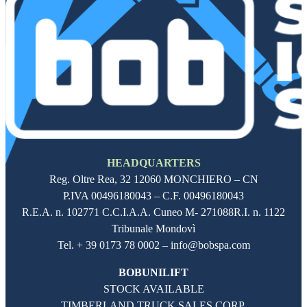
HEADQUARTERS
Reg. Oltre Rea,
32 12060
MONCHIERO – CN
P.IVA
00496180043
– C.F.
00496180043
R.E.A. n. 102771 C.C.I.A.A. Cuneo M- 271088R.I. n. 1122
Tribunale Mondovì
Tel. + 39 0173 78 0002 – info@bobspa.com
BOBUNILIFT
STOCK AVAILABLE
TIMBERLAND TRUCK SALES CORP.