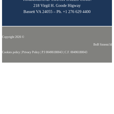
218 Virgil H. Goode Higway
Bassett VA 24055 – Ph.
+1 276 629 4400
Copyright 2026 ©
BoB Sistemi Idr
Cookies policy
|
Privacy Policy
|
P.I 00496180043
|
C.F. 00496180043