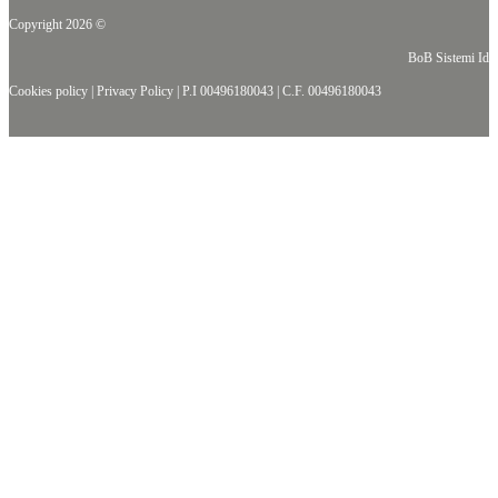
Copyright 2026 ©
BoB Sistemi Idr
Cookies policy
|
Privacy Policy
|
P.I 00496180043
|
C.F. 00496180043