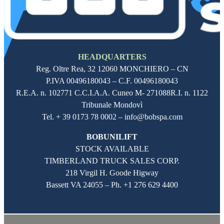
HEADQUARTERS
Reg. Oltre Rea,
32 12060
MONCHIERO – CN
P.IVA
00496180043
– C.F.
00496180043
R.E.A. n. 102771 C.C.I.A.A. Cuneo M- 271088R.I. n. 1122
Tribunale Mondovì
Tel. + 39 0173 78 0002 – info@bobspa.com
BOBUNILIFT
STOCK AVAILABLE
TIMBERLAND TRUCK SALES CORP.
218 Virgil H. Goode Higway
Bassett VA 24055 – Ph.
+1 276 629 4400