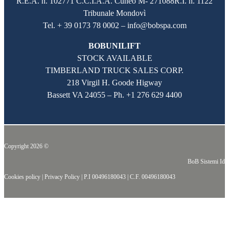
R.E.A. n. 102771 C.C.I.A.A. Cuneo M- 271088R.I. n. 1122
Tribunale Mondovì
Tel. + 39 0173 78 0002 – info@bobspa.com
BOBUNILIFT
STOCK AVAILABLE
TIMBERLAND TRUCK SALES CORP.
218 Virgil H. Goode Higway
Bassett VA 24055 – Ph.
+1 276 629 4400
Copyright 2026 ©
BoB Sistemi Idr
Cookies policy
|
Privacy Policy
|
P.I 00496180043
|
C.F. 00496180043