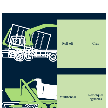
Roll-off
Grua
Remolques
Multibennal
agrícolas