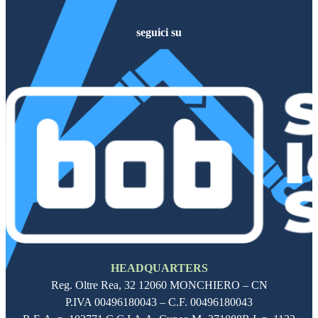
seguici su
Follow me on Facebook
Follow me on X
Follow me on LinkedIn
Follow me on LinkedIn
HEADQUARTERS
Reg. Oltre Rea,
32 12060
MONCHIERO – CN
P.IVA
00496180043
– C.F.
00496180043