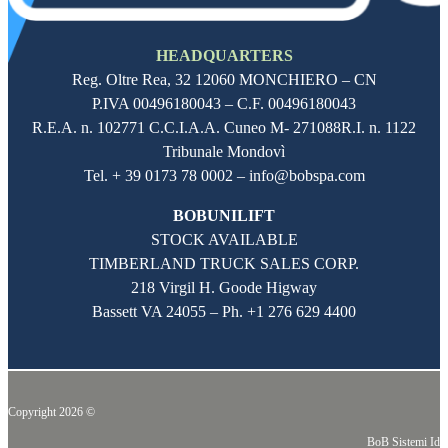
HEADQUARTERS
Reg. Oltre Rea,
32 12060
MONCHIERO – CN
P.IVA
00496180043
– C.F.
00496180043
R.E.A. n. 102771 C.C.I.A.A. Cuneo M- 271088R.I. n. 1122
Tribunale Mondovì
Tel. + 39 0173 78 0002 – info@bobspa.com
BOBUNILIFT
STOCK AVAILABLE
TIMBERLAND TRUCK SALES CORP.
218 Virgil H. Goode Higway
Bassett VA 24055 – Ph.
+1 276 629 4400
Copyright 2026 ©
BoB Sistemi Idr