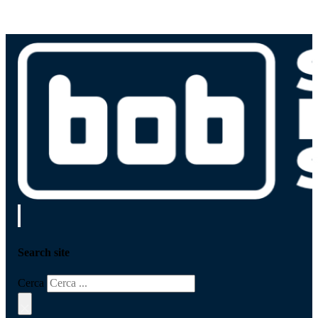
Search site
Cerca
×