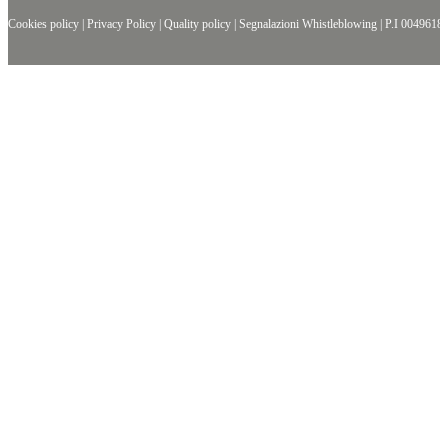
Cookies policy
|
Privacy Policy
|
Quality policy
|
Segnalazioni Whistleblowing
| P.I
0049618