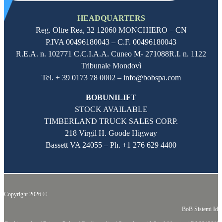
HEADQUARTERS
Reg. Oltre Rea,
32 12060
MONCHIERO – CN
P.IVA
00496180043
– C.F.
00496180043
R.E.A. n. 102771 C.C.I.A.A. Cuneo M- 271088R.I. n. 1122
Tribunale Mondovì
Tel. + 39 0173 78 0002 – info@bobspa.com
BOBUNILIFT
STOCK AVAILABLE
TIMBERLAND TRUCK SALES CORP.
218 Virgil H. Goode Higway
Bassett VA 24055 – Ph.
+1 276 629 4400
Copyright 2026 ©
BoB Sistemi Idr