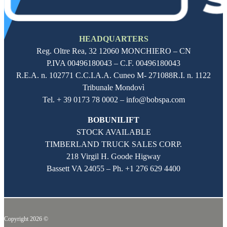
HEADQUARTERS
Reg. Oltre Rea,
32 12060
MONCHIERO – CN
P.IVA
00496180043
– C.F.
00496180043
R.E.A. n. 102771 C.C.I.A.A. Cuneo M- 271088R.I. n. 1122
Tribunale Mondovì
Tel. + 39 0173 78 0002 – info@bobspa.com
BOBUNILIFT
STOCK AVAILABLE
TIMBERLAND TRUCK SALES CORP.
218 Virgil H. Goode Higway
Bassett VA 24055 – Ph.
+1 276 629 4400
Copyright 2026 ©