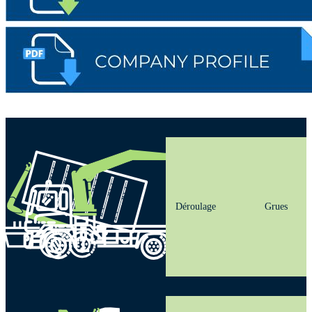
Déroulage
Grues