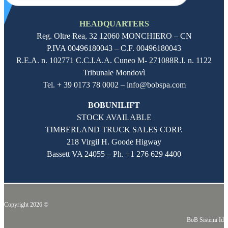
HEADQUARTERS
Reg. Oltre Rea,
32 12060
MONCHIERO – CN
P.IVA
00496180043
– C.F.
00496180043
R.E.A. n. 102771 C.C.I.A.A. Cuneo M- 271088R.I. n. 1122
Tribunale Mondovì
Tel. + 39 0173 78 0002 – info@bobspa.com
BOBUNILIFT
STOCK AVAILABLE
TIMBERLAND TRUCK SALES CORP.
218 Virgil H. Goode Higway
Bassett VA 24055 – Ph.
+1 276 629 4400
Copyright 2026 ©
BoB Sistemi Idr