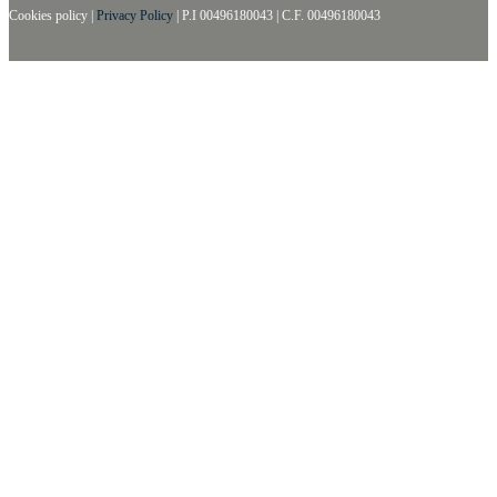
Cookies policy
|
Privacy Policy
|
P.I 00496180043
|
C.F. 00496180043