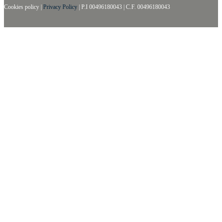
Cookies policy
|
Privacy Policy
|
P.I 00496180043
|
C.F. 00496180043