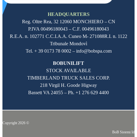
HEADQUARTERS
Reg. Oltre Rea,
32 12060
MONCHIERO – CN
P.IVA
00496180043
– C.F.
00496180043
R.E.A. n. 102771 C.C.I.A.A. Cuneo M- 271088R.I. n. 1122
Tribunale Mondovì
Tel. + 39 0173 78 0002 – info@bobspa.com
BOBUNILIFT
STOCK AVAILABLE
TIMBERLAND TRUCK SALES CORP.
218 Virgil H. Goode Higway
Bassett VA 24055 – Ph.
+1 276 629 4400
Copyright 2026 ©
BoB Sistemi Idr