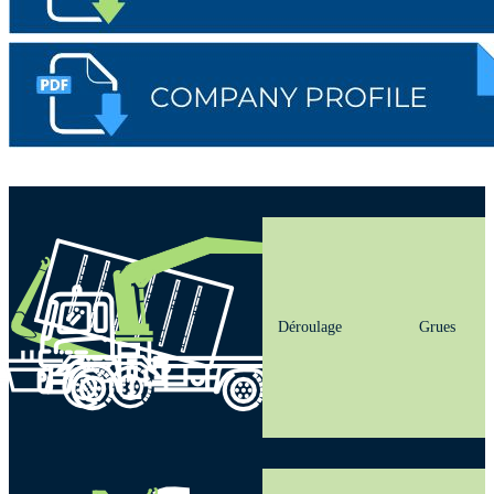
Déroulage
Grues