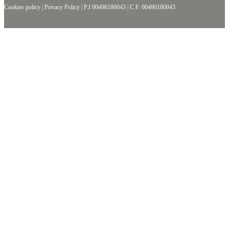
Cookies policy
|
Privacy Policy
|
P.I 00496180043
|
C.F. 00496180043