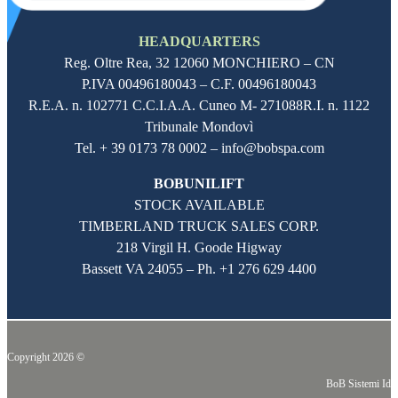
HEADQUARTERS
Reg. Oltre Rea,
32 12060
MONCHIERO – CN
P.IVA
00496180043
– C.F.
00496180043
R.E.A. n. 102771 C.C.I.A.A. Cuneo M- 271088R.I. n. 1122
Tribunale Mondovì
Tel. + 39 0173 78 0002 – info@bobspa.com
BOBUNILIFT
STOCK AVAILABLE
TIMBERLAND TRUCK SALES CORP.
218 Virgil H. Goode Higway
Bassett VA 24055 – Ph.
+1 276 629 4400
Copyright 2026 ©
BoB Sistemi Idr