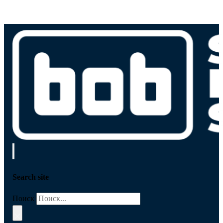
Search site
Поиск
×