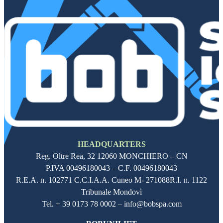
HEADQUARTERS
Reg. Oltre Rea,
32 12060
MONCHIERO – CN
P.IVA
00496180043
– C.F.
00496180043
R.E.A. n. 102771 C.C.I.A.A. Cuneo M- 271088R.I. n. 1122
Tribunale Mondovì
Tel. + 39 0173 78 0002 – info@bobspa.com