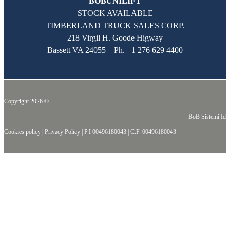
BOBUNILIFT
STOCK AVAILABLE
TIMBERLAND TRUCK SALES CORP.
218 Virgil H. Goode Higway
Bassett VA 24055 – Ph.
+1 276 629 4400
Copyright 2026 ©
BoB Sistemi Idr
Cookies policy
|
Privacy Policy
|
P.I 00496180043
|
C.F. 00496180043