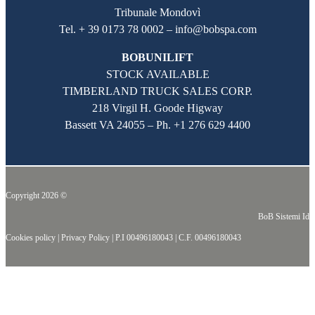
Tribunale Mondovì
Tel. + 39 0173 78 0002 – info@bobspa.com
BOBUNILIFT
STOCK AVAILABLE
TIMBERLAND TRUCK SALES CORP.
218 Virgil H. Goode Higway
Bassett VA 24055 – Ph.
+1 276 629 4400
Copyright 2026 ©
BoB Sistemi Idr
Cookies policy
|
Privacy Policy
|
P.I 00496180043
|
C.F. 00496180043