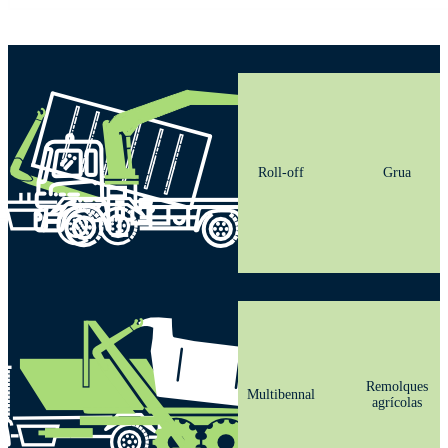
Roll-off
Grua
Remolques
Multibennal
agrícolas