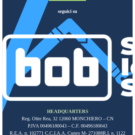
seguici su
Follow me on Facebook
Follow me on X
Follow me on LinkedIn
Follow me on LinkedIn
HEADQUARTERS
Reg. Oltre Rea,
32 12060
MONCHIERO – CN
P.IVA
00496180043
– C.F.
00496180043
R.E.A. n. 102771 C.C.I.A.A. Cuneo M- 271088R.I. n. 1122