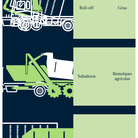
Roll-off
Grua
Remolques
Saltadoras
agrícolas