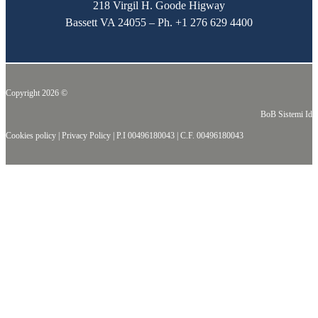
218 Virgil H. Goode Higway
Bassett VA 24055 – Ph.
+1 276 629 4400
Copyright 2026 ©
BoB Sistemi Idr
Cookies policy
|
Privacy Policy
|
P.I 00496180043
|
C.F. 00496180043