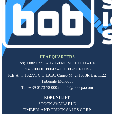
HEADQUARTERS
Reg. Oltre Rea,
32 12060
MONCHIERO – CN
P.IVA
00496180043
– C.F.
00496180043
R.E.A. n. 102771 C.C.I.A.A. Cuneo M- 271088R.I. n. 1122
Tribunale Mondovì
Tel. + 39 0173 78 0002 – info@bobspa.com
BOBUNILIFT
STOCK AVAILABLE
TIMBERLAND TRUCK SALES CORP.