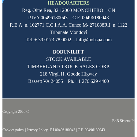
HEADQUARTERS
Reg. Oltre Rea,
32 12060
MONCHIERO – CN
P.IVA
00496180043
– C.F.
00496180043
R.E.A. n. 102771 C.C.I.A.A. Cuneo M- 271088R.I. n. 1122
Tribunale Mondovì
Tel. + 39 0173 78 0002 – info@bobspa.com
BOBUNILIFT
STOCK AVAILABLE
TIMBERLAND TRUCK SALES CORP.
218 Virgil H. Goode Higway
Bassett VA 24055 – Ph.
+1 276 629 4400
Copyright 2026 ©
BoB Sistemi Idr
Cookies policy
|
Privacy Policy
|
P.I 00496180043
|
C.F. 00496180043