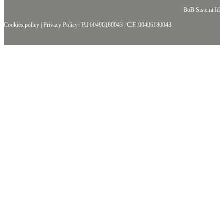
BoB Sistemi Idr
Cookies policy
|
Privacy Policy
|
P.I 00496180043
|
C.F. 00496180043