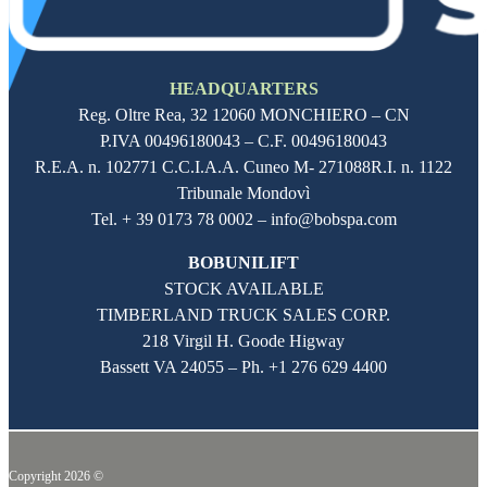
HEADQUARTERS
Reg. Oltre Rea,
32 12060
MONCHIERO – CN
P.IVA
00496180043
– C.F.
00496180043
R.E.A. n. 102771 C.C.I.A.A. Cuneo M- 271088R.I. n. 1122
Tribunale Mondovì
Tel. + 39 0173 78 0002 – info@bobspa.com
BOBUNILIFT
STOCK AVAILABLE
TIMBERLAND TRUCK SALES CORP.
218 Virgil H. Goode Higway
Bassett VA 24055 – Ph.
+1 276 629 4400
Copyright 2026 ©