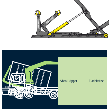
Abrollkipper
Ladekräne