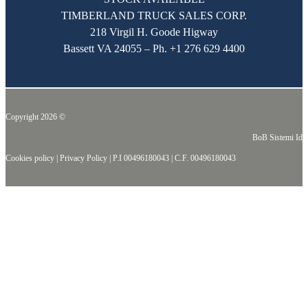
TIMBERLAND TRUCK SALES CORP.
218 Virgil H. Goode Higway
Bassett VA 24055 – Ph.
+1 276 629 4400
Copyright 2026 ©
BoB Sistemi Idr
Cookies policy
|
Privacy Policy
|
P.I 00496180043
|
C.F. 00496180043