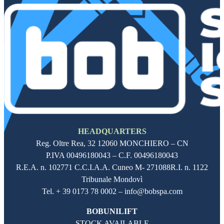
HEADQUARTERS
Reg. Oltre Rea,
32 12060
MONCHIERO – CN
P.IVA
00496180043
– C.F.
00496180043
R.E.A. n. 102771 C.C.I.A.A. Cuneo M- 271088R.I. n. 1122
Tribunale Mondovì
Tel. + 39 0173 78 0002 – info@bobspa.com
BOBUNILIFT
STOCK AVAILABLE